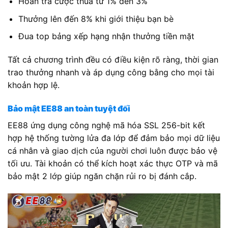
Hoàn trả cược thua từ 1% đến 3%
Thưởng lên đến 8% khi giới thiệu bạn bè
Đua top bảng xếp hạng nhận thưởng tiền mặt
Tất cả chương trình đều có điều kiện rõ ràng, thời gian
trao thưởng nhanh và áp dụng công bằng cho mọi tài
khoản hợp lệ.
Bảo mật EE88 an toàn tuyệt đối
EE88 ứng dụng công nghệ mã hóa SSL 256-bit kết
hợp hệ thống tường lửa đa lớp để đảm bảo mọi dữ liệu
cá nhân và giao dịch của người chơi luôn được bảo vệ
tối ưu. Tài khoản có thể kích hoạt xác thực OTP và mã
bảo mật 2 lớp giúp ngăn chặn rủi ro bị đánh cắp.