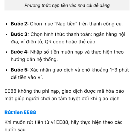
Phương thức nạp tiền vào nhà cái dễ dàng
Bước 2:
Chọn mục “Nạp tiền” trên thanh công cụ.
Bước 3:
Chọn hình thức thanh toán: ngân hàng nội
địa, ví điện tử, QR code hoặc thẻ cào.
B
ước 4:
Nhập số tiền muốn nạp và thực hiện theo
hướng dẫn hệ thống.
Bước 5:
Xác nhận giao dịch và chờ khoảng 1–3 phút
để tiền vào ví.
EE88 không thu phí nạp, giao dịch được mã hóa bảo
mật giúp người chơi an tâm tuyệt đối khi giao dịch.
Rút tiền EE88
Khi muốn rút tiền từ ví EE88, hãy thực hiện theo các
bước sau: