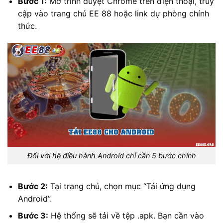
Bước 1:
Mở trình duyệt Chrome trên điện thoại, truy
cập vào trang chủ EE 88 hoặc link dự phòng chính
thức.
Đối với hệ điều hành Android chỉ cần 5 bước chính
Bước 2:
Tại trang chủ, chọn mục “Tải ứng dụng
Android”.
Bước 3:
Hệ thống sẽ tải về tệp .apk. Bạn cần vào