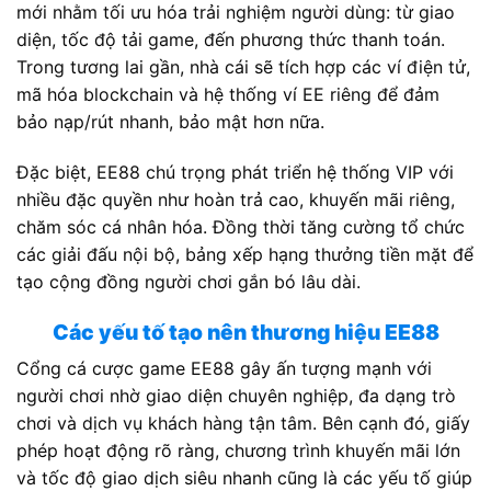
mới nhằm tối ưu hóa trải nghiệm người dùng: từ giao
diện, tốc độ tải game, đến phương thức thanh toán.
Trong tương lai gần, nhà cái sẽ tích hợp các ví điện tử,
mã hóa blockchain và hệ thống ví EE riêng để đảm
bảo nạp/rút nhanh, bảo mật hơn nữa.
Đặc biệt, EE88 chú trọng phát triển hệ thống VIP với
nhiều đặc quyền như hoàn trả cao, khuyến mãi riêng,
chăm sóc cá nhân hóa. Đồng thời tăng cường tổ chức
các giải đấu nội bộ, bảng xếp hạng thưởng tiền mặt để
tạo cộng đồng người chơi gắn bó lâu dài.
Các yếu tố tạo nên thương hiệu EE88
Cổng cá cược game EE88 gây ấn tượng mạnh với
người chơi nhờ giao diện chuyên nghiệp, đa dạng trò
chơi và dịch vụ khách hàng tận tâm. Bên cạnh đó, giấy
phép hoạt động rõ ràng, chương trình khuyến mãi lớn
và tốc độ giao dịch siêu nhanh cũng là các yếu tố giúp