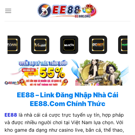
Bỏ
qua
nội
dung
EE88 – Link Đăng Nhập Nhà Cái
EE88.Com Chính Thức
EE88
là nhà cái cá cược trực tuyến uy tín, hợp pháp
và được nhiều người chơi tại Việt Nam lựa chọn. Với
kho game đa dạng như casino live, bắn cá, thể thao,