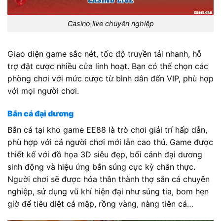
Casino live chuyên nghiệp
Giao diện game sắc nét, tốc độ truyền tải nhanh, hỗ
trợ đặt cược nhiều cửa linh hoạt. Bạn có thể chọn các
phòng chơi với mức cược từ bình dân đến VIP, phù hợp
với mọi người chơi.
Bắn cá đại dương
Bắn cá tại kho game EE88 là trò chơi giải trí hấp dẫn,
phù hợp với cả người chơi mới lẫn cao thủ. Game được
thiết kế với đồ họa 3D siêu đẹp, bối cảnh đại dương
sinh động và hiệu ứng bắn súng cực kỳ chân thực.
Người chơi sẽ được hóa thân thành thợ săn cá chuyên
nghiệp, sử dụng vũ khí hiện đại như súng tia, bom hẹn
giờ để tiêu diệt cá mập, rồng vàng, nàng tiên cá…