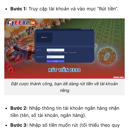
Bước 1:
Truy cập tài khoản và vào mục “Rút tiền”.
Đặt cược thành công, bạn dễ dàng rút tiền về tài khoản
riêng
Bước 2:
Nhập thông tin tài khoản ngân hàng nhận
tiền (tên, số tài khoản, ngân hàng).
Bước 3:
Nhập số tiền muốn rút (tối thiểu theo quy