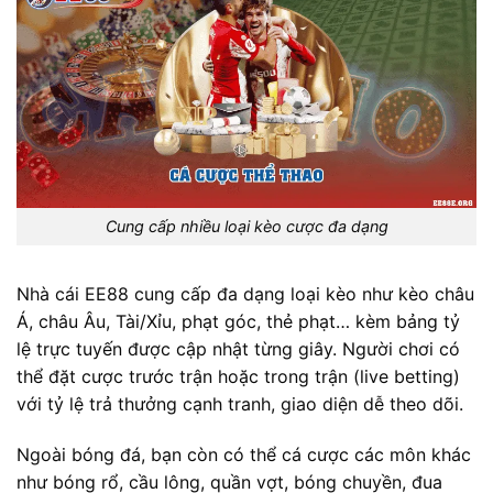
Cung cấp nhiều loại kèo cược đa dạng
Nhà cái EE88 cung cấp đa dạng loại kèo như kèo châu
Á, châu Âu, Tài/Xỉu, phạt góc, thẻ phạt… kèm bảng tỷ
lệ trực tuyến được cập nhật từng giây. Người chơi có
thể đặt cược trước trận hoặc trong trận (live betting)
với tỷ lệ trả thưởng cạnh tranh, giao diện dễ theo dõi.
Ngoài bóng đá, bạn còn có thể cá cược các môn khác
như bóng rổ, cầu lông, quần vợt, bóng chuyền, đua