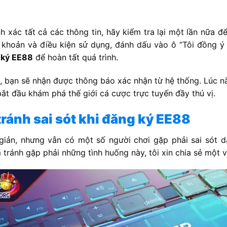
h xác tất cả các thông tin, hãy kiểm tra lại một lần nữa 
 khoản và điều kiện sử dụng, đánh dấu vào ô “Tôi đồng ý
 ký EE88
để hoàn tất quá trình.
, bạn sẽ nhận được thông báo xác nhận từ hệ thống. Lúc n
ắt đầu khám phá thế giới cá cược trực tuyến đầy thú vị.
ránh sai sót khi đăng ký EE88
giản, nhưng vẫn có một số người chơi gặp phải sai sót 
tránh gặp phải những tình huống này, tôi xin chia sẻ một v