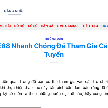
ĐĂNG NHẬP
ME BÀI
NỔ HŨ
XỔ SỐ
BẮN CÁ
LIVE CASINO
THỂ THAO
HƯ
HƯỚNG DẪN
E88 Nhanh Chóng Để Tham Gia Cá
Tuyến
tiên quan trọng để bạn có thể tham gia vào các trò chơ
hi thực hiện thao tác này, tân binh cần đảm bảo rằng đã
g ký sẽ diễn ra theo những bước cụ thể nào, hãy cùng tìm 