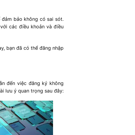
để đảm bảo không có sai sót.
 với các điều khoản và điều
ày, bạn đã có thể đăng nhập
dẫn đến việc đăng ký không
ài lưu ý quan trọng sau đây: