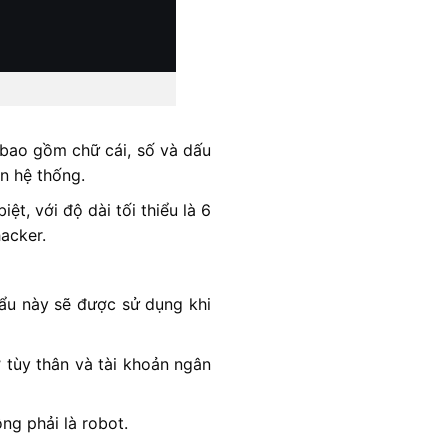
 bao gồm chữ cái, số và dấu
ên hệ thống.
t, với độ dài tối thiểu là 6
acker.
khẩu này sẽ được sử dụng khi
ờ tùy thân và tài khoản ngân
ng phải là robot.