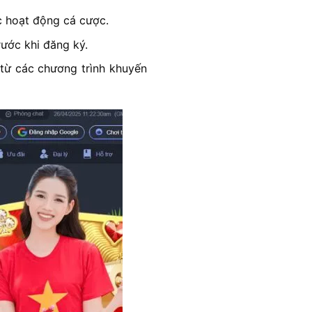
ác hoạt động cá cược.
rước khi đăng ký.
i từ các chương trình khuyến