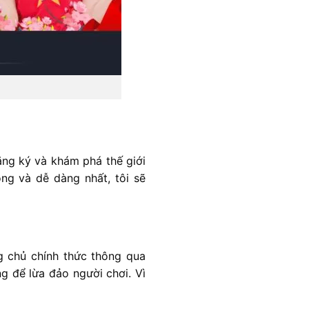
ăng ký và khám phá thế giới
ng và dễ dàng nhất, tôi sẽ
g chủ chính thức thông qua
ng để lừa đảo người chơi. Vì