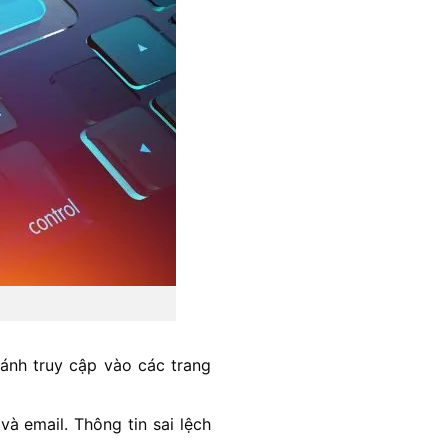
ránh truy cập vào các trang
và email. Thông tin sai lệch