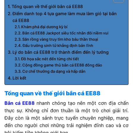
Tổng quan về thế giới bắn cá EE88
Điểm danh top 4 tựa game làm mưa làm gió tại bắn
cá EE88
Khám phá đại dương kỳ bí
Bắn cá EE88 Jackpot siêu tốc nhân đôi niềm vui
Săn rồng vàng truy tìm kho báu thần thoại
Đấu trường sinh tử khẳng định bản lĩnh
Lý do bắn cá EE88 trở thành điểm đến lý tưởng
Đồ họa sắc nét đến từng chi tiết
Cộng đồng game thủ bắn cá EE88 đông đảo
Cơ chế thưởng đa dạng và hấp dẫn
Lời kết
Tổng quan về thế giới bắn cá EE88
Bắn cá EE88
nhanh chóng tạo nên một cơn địa chấn
thực sự. Không chỉ đơn thuần là một trò chơi giải trí.
Đây còn là một sảnh trực tuyến chuyên nghiệp, mang
đến cho người chơi những trải nghiệm đỉnh cao và cơ
hội kiếm tiền không giới hạn.