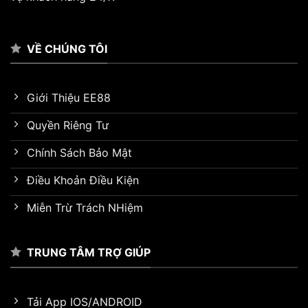
VỀ CHÚNG TÔI
Giới Thiệu EE88
Quyền Riêng Tư
Chính Sách Bảo Mật
Điều Khoản Điều Kiện
Miễn Trừ Trách NHiệm
TRUNG TÂM TRỢ GIÚP
Tải App IOS/ANDROID