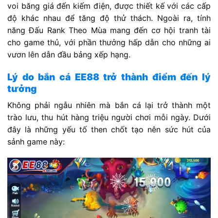
voi băng giá đến kiếm điện, được thiết kế với các cấp
độ khác nhau để tăng độ thử thách. Ngoài ra, tính
năng Đấu Rank Theo Mùa mang đến cơ hội tranh tài
cho game thủ, với phần thưởng hấp dẫn cho những ai
vươn lên dẫn đầu bảng xếp hạng.
Lý do bắn cá EE88 trở thành điểm đến lý
tưởng
Không phải ngẫu nhiên mà bắn cá lại trở thành một
trào lưu, thu hút hàng triệu người chơi mỗi ngày. Dưới
đây là những yếu tố then chốt tạo nên sức hút của
sảnh game này: