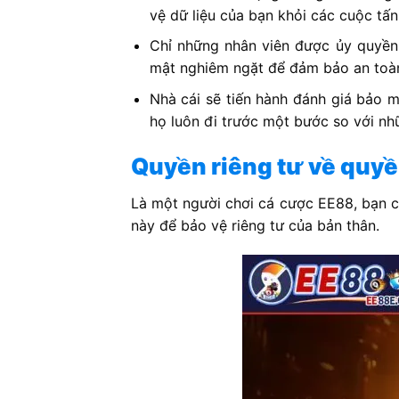
vệ dữ liệu của bạn khỏi các cuộc tấn
Chỉ những nhân viên được ủy quyền 
mật nghiêm ngặt để đảm bảo an toàn
Nhà cái sẽ tiến hành đánh giá bảo m
họ luôn đi trước một bước so với nh
Quyền riêng tư về quy
Là một người chơi cá cược EE88, bạn có
này để bảo vệ riêng tư của bản thân.