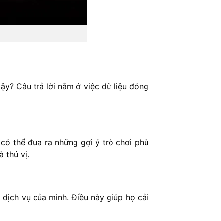
vậy? Câu trả lời nằm ở việc dữ liệu đóng
 có thể đưa ra những gợi ý trò chơi phù
 thú vị.
 dịch vụ của mình. Điều này giúp họ cải