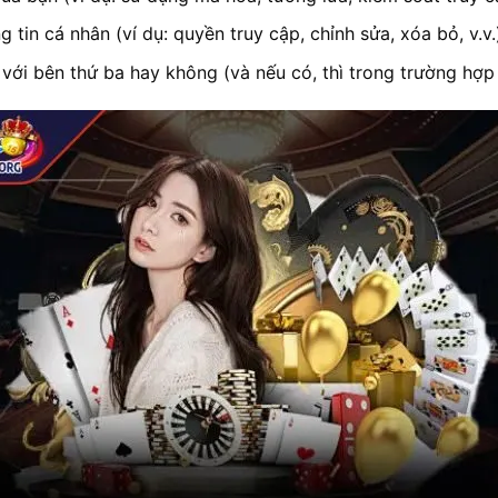
 tin cá nhân (ví dụ: quyền truy cập, chỉnh sửa, xóa bỏ, v.v.
 với bên thứ ba hay không (và nếu có, thì trong trường hợp