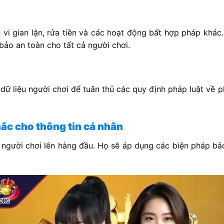
h vi gian lận, rửa tiền và các hoạt động bất hợp pháp khá
bảo an toàn cho tất cả người chơi.
 dữ liệu người chơi để tuân thủ các quy định pháp luật về 
ắc cho thông tin cá nhân
 người chơi lên hàng đầu. Họ sẽ áp dụng các biện pháp bả