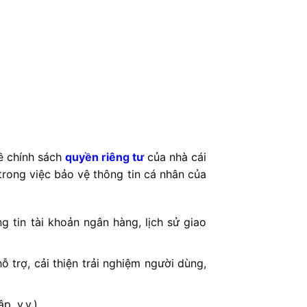
về chính sách
quyền riêng tư
của nhà cái
rong việc bảo vệ thông tin cá nhân của
ng tin tài khoản ngân hàng, lịch sử giao
hỗ trợ, cải thiện trải nghiệm người dùng,
, v.v.).