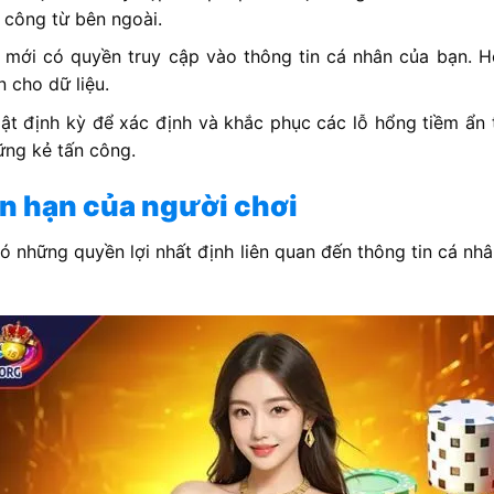
 công từ bên ngoài.
mới có quyền truy cập vào thông tin cá nhân của bạn. Họ
 cho dữ liệu.
ật định kỳ để xác định và khắc phục các lỗ hổng tiềm ẩn 
ững kẻ tấn công.
ền hạn của người chơi
 những quyền lợi nhất định liên quan đến thông tin cá nh