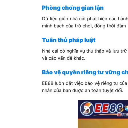
Phòng chống gian lận
Dữ liệu giúp nhà cái phát hiện các hàn
minh bạch của trò chơi, đồng thời đảm 
Tuân thủ pháp luật
Nhà cái có nghĩa vụ thu thập và lưu trữ
và các vấn đề khác.
Bảo vệ quyền riêng tư vững ch
EE88 luôn đặt việc bảo vệ riêng tư của
nhân của bạn được an toàn tuyệt đối.