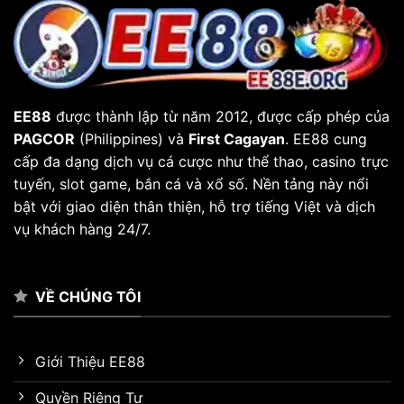
EE88
được thành lập từ năm 2012, được cấp phép của
PAGCOR
(Philippines) và
First Cagayan
.
EE88 cung
cấp đa dạng dịch vụ cá cược như thể thao, casino trực
tuyến, slot game, bắn cá và xổ số.
Nền tảng này nổi
bật với giao diện thân thiện, hỗ trợ tiếng Việt và dịch
vụ khách hàng 24/7.
VỀ CHÚNG TÔI
Giới Thiệu EE88
Quyền Riêng Tư