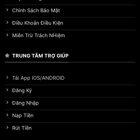
Chính Sách Bảo Mật
Điều Khoản Điều Kiện
Miễn Trừ Trách NHiệm
TRUNG TÂM TRỢ GIÚP
Tải App IOS/ANDROID
Đăng Ký
Đăng Nhập
Nạp Tiền
Rút Tiền