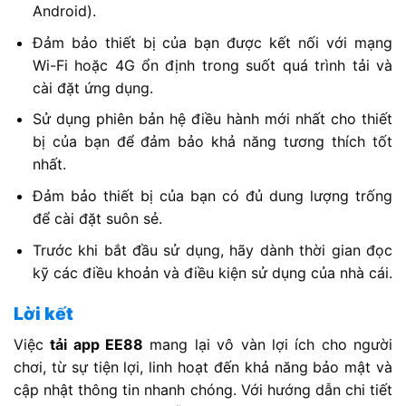
Android).
Đảm bảo thiết bị của bạn được kết nối với mạng
Wi-Fi hoặc 4G ổn định trong suốt quá trình tải và
cài đặt ứng dụng.
Sử dụng phiên bản hệ điều hành mới nhất cho thiết
bị của bạn để đảm bảo khả năng tương thích tốt
nhất.
Đảm bảo thiết bị của bạn có đủ dung lượng trống
để cài đặt suôn sẻ.
Trước khi bắt đầu sử dụng, hãy dành thời gian đọc
kỹ các điều khoản và điều kiện sử dụng của nhà cái.
Lời kết
Việc
tải app EE88
mang lại vô vàn lợi ích cho người
chơi, từ sự tiện lợi, linh hoạt đến khả năng bảo mật và
cập nhật thông tin nhanh chóng. Với hướng dẫn chi tiết