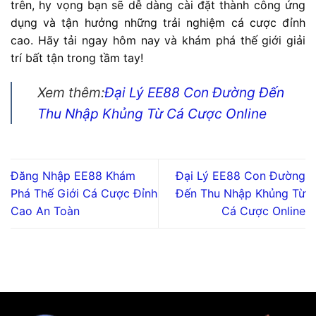
trên, hy vọng bạn sẽ dễ dàng cài đặt thành công ứng
dụng và tận hưởng những trải nghiệm cá cược đỉnh
cao. Hãy tải ngay hôm nay và khám phá thế giới giải
trí bất tận trong tầm tay!
Xem thêm:
Đại Lý EE88 Con Đường Đến
Thu Nhập Khủng Từ Cá Cược Online
Đăng Nhập EE88 Khám
Đại Lý EE88 Con Đường
Phá Thế Giới Cá Cược Đỉnh
Đến Thu Nhập Khủng Từ
Cao An Toàn
Cá Cược Online