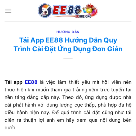
Bỏ
qua
nội
dung
HƯỚNG DẪN
Tải App EE88 Hướng Dẫn Quy
Trình Cài Đặt Ứng Dụng Đơn Giản
Tải app
EE88
là việc làm thiết yếu mà hội viên nên
thực hiện khi muốn tham gia trải nghiệm trực tuyến tại
nền tảng đẳng cấp này. Theo đó, ứng dụng được nhà
cái phát hành với dung lượng cực thấp, phù hợp đa hệ
điều hành hiện nay. Để quá trình cài đặt cũng như tải
diễn ra thuận lợi anh em hãy xem qua nội dung bên
dưới.