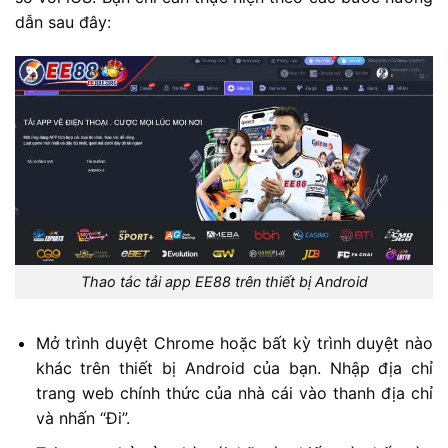
dẫn sau đây:
Thao tác tải app EE88 trên thiết bị Android
Mở trình duyệt Chrome hoặc bất kỳ trình duyệt nào
khác trên thiết bị Android của bạn. Nhập địa chỉ
trang web chính thức của nhà cái vào thanh địa chỉ
và nhấn “Đi”.