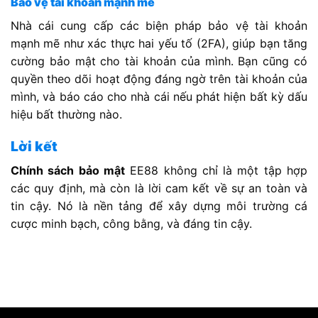
Bảo vệ tài khoản mạnh mẽ
Nhà cái cung cấp các biện pháp bảo vệ tài khoản
mạnh mẽ như xác thực hai yếu tố (2FA), giúp bạn tăng
cường bảo mật cho tài khoản của mình. Bạn cũng có
quyền theo dõi hoạt động đáng ngờ trên tài khoản của
mình, và báo cáo cho nhà cái nếu phát hiện bất kỳ dấu
hiệu bất thường nào.
Lời kết
Chính sách bảo mật
EE88 không chỉ là một tập hợp
các quy định, mà còn là lời cam kết về sự an toàn và
tin cậy. Nó là nền tảng để xây dựng môi trường cá
cược minh bạch, công bằng, và đáng tin cậy.