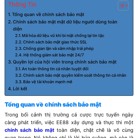
Thông Tin
Tổng quan về chính sách bảo mật
Chính sách bảo mật mật dữ liệu người dùng toàn
diện
Mã hóa dữ liệu vũ khí bí mật chống lại tin tặc
Chính sách bảo mật giao thức SSL
Chống gian lận và xâm nhập trái phép
Hệ thống giám sát bảo mật 24/7
Quyền lợi của hội viên trong chính sách bảo mật
An toàn thông tin cá nhân tuyệt đối
Chính sách bảo mật quyền kiểm soát thông tin cá nhân
Bảo vệ tài khoản mạnh mẽ
Lời kết
Tổng quan về chính sách bảo mật
Trong bối cảnh thị trường cá cược trực tuyến ngày
càng phát triển, việc EE88 xây dựng và thực thi một
chính sách bảo mật
toàn diện, chặt chẽ là vô cùng
quan trọng. Nó không chỉ là lời hứa suông, mà còn là