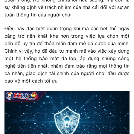
sự khẳng định về trách nhiệm của nhà cái đối với sự an
toàn thông tin của người chơi.
Điều này đặc biệt quan trọng khi mà các bet thủ ngày
càng trở nên khắt khe hơn trong việc lựa chọn một
bến đỗ uy tín để thỏa mãn đam mê cá cược của mình.
Chính vì vậy, họ đã đầu tư mạnh mẽ vào việc xây dựng
một hệ thống bảo mật đa lớp, áp dụng những công
nghệ tiên tiến nhất, nhằm đảm bảo rằng mọi thông tin
cá nhân, giao dịch tài chính của người chơi đều được
bảo vệ một cách tối ưu.