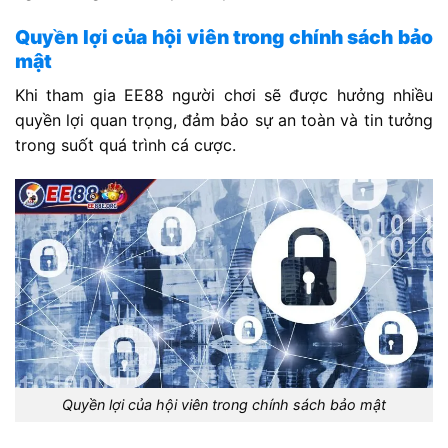
Quyền lợi của hội viên trong chính sách bảo
mật
Khi tham gia EE88 người chơi sẽ được hưởng nhiều
quyền lợi quan trọng, đảm bảo sự an toàn và tin tưởng
trong suốt quá trình cá cược.
Quyền lợi của hội viên trong chính sách bảo mật